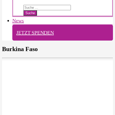
Search
for:
News
JETZT SPENDEN
Burkina Faso