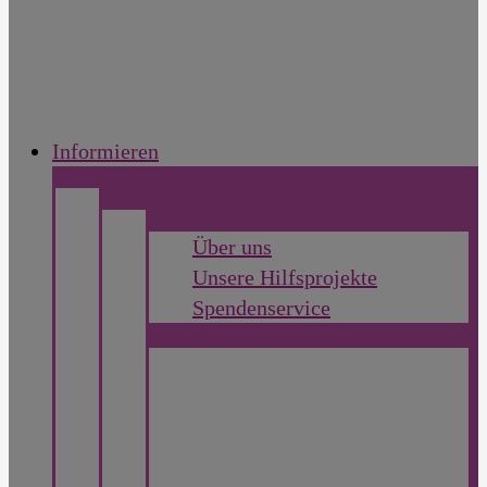
Informieren
Über uns
Unsere Hilfsprojekte
Spendenservice