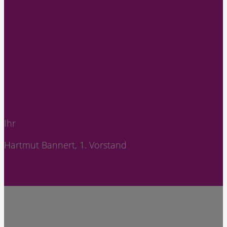
Ihr
Hartmut Bannert, 1. Vorstand