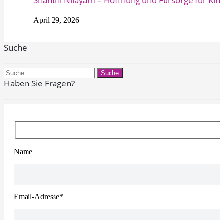
Shanthi Nilayam – Hoffnung und Fürsorge für K
April 29, 2026
Suche
Search
for:
Haben Sie Fragen?
Name
Email-Adresse*