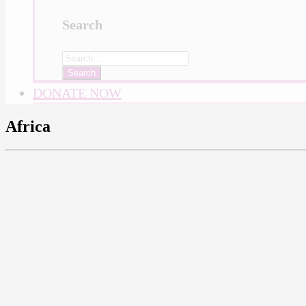
Search
Search
for:
DONATE NOW
Africa