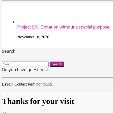
Project S/0: Donation without a special purpose
November 18, 2020
Search
Search
for:
Do you have questions?
Error:
Contact form not found.
Thanks for your visit